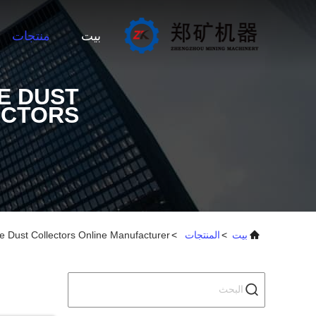
بيت
منتجات
E DUST
ECTORS
بيت
>
المنتجات
>
e Dust Collectors Online Manufacturer