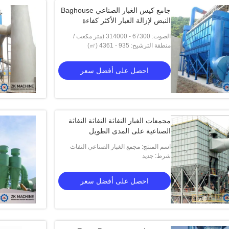
جامع كيس الغبار الصناعي Baghouse
النبض لإزالة الغبار الأكثر كفاءة
الصوت: 67300 - 314000 (متر مكعب /
ساعة)
منطقة الترشيح: 935 - 4361 (㎡)
احصل على أفضل سعر
مجمعات الغبار النفاثة النفاثة النفاثة
الصناعية على المدى الطويل
اسم المنتج: مجمع الغبار الصناعي النفاث
شرط: جديد
النفاث الصناعي في مومباي
احصل على أفضل سعر
Error.