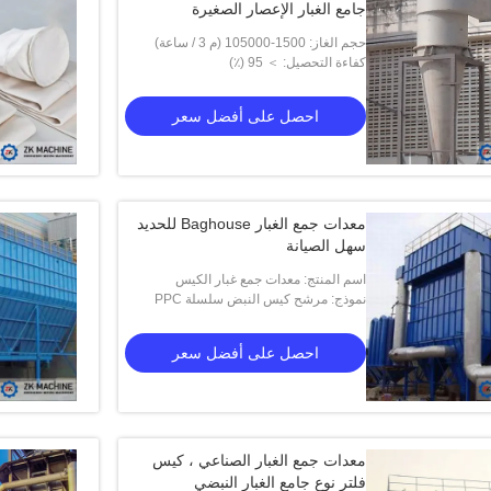
جامع الغبار الإعصار الصغيرة
حجم الغاز: 1500-105000 (م 3 / ساعة)
كفاءة التحصيل: ＞ 95 (٪)
احصل على أفضل سعر
معدات جمع الغبار Baghouse للحديد
سهل الصيانة
اسم المنتج: معدات جمع غبار الكيس
نموذج: مرشح كيس النبض سلسلة PPC
احصل على أفضل سعر
معدات جمع الغبار الصناعي ، كيس
فلتر نوع جامع الغبار النبضي