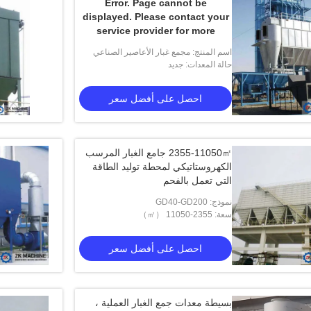
Error. Page cannot be
Page
displayed. Please contact your
cannot be
displayed.
service provider for more
Please
details. (25)
contact
اسم المنتج: مجمع غبار الأعاصير الصناعي
الانترنت">
الانترنت">
your
عالي الكفاءة
حالة المعدات: جديد
Error. Page cannot be
service
provider
displayed. Please contact your
for more
احصل على أفضل سعر
service provider for more
details.
details. (25)
(25)
2355-11050㎡ جامع الغبار المرسب
الكهروستاتيكي لمحطة توليد الطاقة
التي تعمل بالفحم
نموذج: GD40-GD200
سعة: 2355-11050 （㎡）
احصل على أفضل سعر
بسيطة معدات جمع الغبار العملية ،