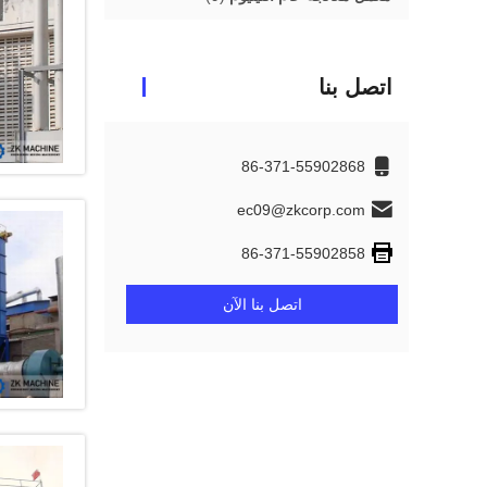
اتصل بنا
86-371-55902868
ec09@zkcorp.com
86-371-55902858
اتصل بنا الآن