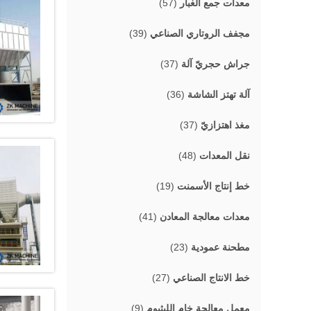
معدات جمع الغبار
(57)
Page
cannot be
displayed.
مجفف الروتاري الصناعي
(39)
Please
contact
الانترنت">
your
جراش حجريّ آلة
(37)
service
provider
آلة تهتز الشاشة
(36)
for more
details.
(25)
مغذ اهتزازيّ
(37)
نقل المعدات
(48)
خط إنتاج الأسمنت
(19)
معدات معالجة المعادن
(41)
مطحنة عمودية
(23)
خط الانتاج الصناعي
(27)
معمل معالجة خام الليثيوم
(9)