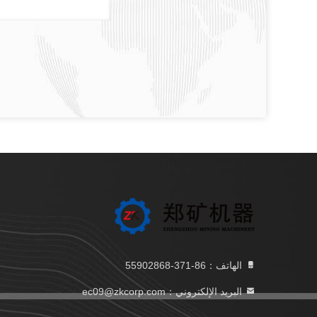
الهاتف：86-371-55902868
البريد الإلكتروني：ec09@zkcorp.com