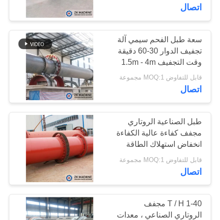
معلومات
اتصال
عنا
سعة طبل الفحم سيمي آلة
تجفيف الدوار 30-60 دقيقة
جولة
وقت التجفيف 1.5m - 4m
في
قطر
قابل للتفاوض MOQ:1 مجموعة
المعمل
اتصال
رقابة
طبل الصناعية الروتاري
مجفف كفاءة عالية الكفاءة
جودة
انخفاض استهلاك الطاقة
قابل للتفاوض MOQ:1 مجموعة
اتصل
اتصال
بنا
1-40 T / H مجفف
أخبار
الروتاري الصناعي ، معدات