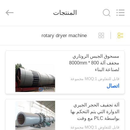
Zhengzhou
Mining
Machinery
المنتجات
CO.Ltd.
All
Rights
Reserved.
Developed
بيت
by
ECER
rotary dryer machine
منتجات
مسحوق الجبس الروتاري
مجفف آلة 800 * 8000mm
أشرطة
لصناعة البناء
فيديو
قابل للتفاوض MOQ:1 مجموعة
اتصال
عرض
الواقع
آلة تجفيف الحجر الجيري
الدوارة التي يتم التحكم بها
الافتراضي
بواسطة PLC مع وقت
تجفيف 30-60 دقيقة
قابل للتفاوض MOQ:1 مجموعة