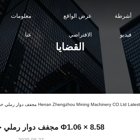
أشرطة
عرض الواقع
معلومات
فيديو
الافتراضي
عنا
القضايا
Henan Zhengzhou Mining Machinery CO مجفف دوار رملي خشن مخصص
Φ1.06 × 8.58 مجفف دوار رملي خشن مخصص