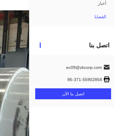
أخبار
القضايا
اتصل بنا
ec09@zkcorp.com
86-371-55902858
اتصل بنا الآن