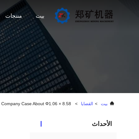
بيت
منتجات
بيت
>
القضايا
>
.Ltd Latest Company Case About Φ1.06 × 8.58
الأحداث