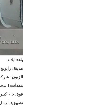
بلد:
تايلاند
مدينة:
رايونغ
الزبون:
شركة 
معدات:
1 مجموعة
قوة:
7.5 كيلو واط
تطبيق:
الرمل