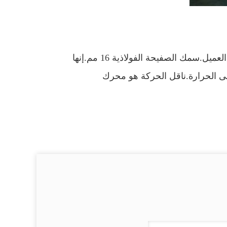
المجفف مخصص لتجفيف الرمال الخشنة.نحن نصنع وفقًا للرسم المؤكد مع العميل.سمك الصفيحة الفولاذية 16 مم.إنها
ى الحرارة.ناقل الحركة هو محرك