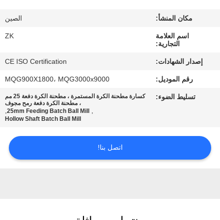
معلومات
مكان المنشأ:
الصين
عنا
اسم العلامة
ZK
التجارية:
جولة
إصدار الشهادات:
CE ISO Certification
في
رقم الموديل:
MQG900X1800، MQG3000x9000
المعمل
تسليط الضوء:
كسارة مطحنة الكرة المستمرة ، مطحنة الكرة دفعة 25 مم
، مطحنة الكرة دفعة رمح مجوف
,
,
25mm Feeding Batch Ball Mill
رقابة
Hollow Shaft Batch Ball Mill
جودة
اتصل بنا!
اتصل
بنا
أخبار