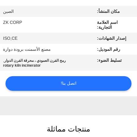
معلومات
مكان المنشأ:
الصين
عنا
اسم العلامة
ZK CORP
التجارية:
جولة
إصدار الشهادات:
ISO,CE
في
رقم الموديل:
مصنع الأسمنت برودة دوارة
المعمل
تسليط الضوء:
,
رمح الفرن العمودي ، محرقة الفرن الدوار
rotary kiln incinerator
رقابة
جودة
اتصل بنا!
اتصل
بنا
منتجات مماثلة
أخبار