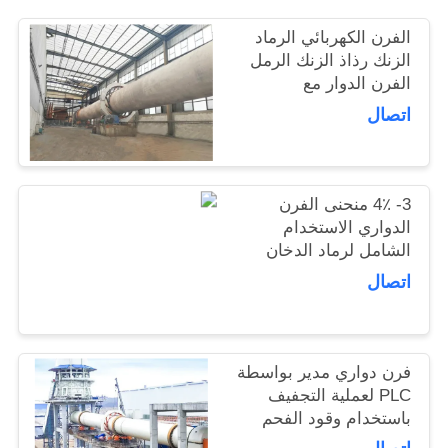
الفرن الكهربائي الرماد
اطلب
الزنك رذاذ الزنك الرمل
الفرن الدوار مع
اقتباس
2.5x40m-4.5x72m
اتصال
الفرن الدوار
خريطة
الموقع
3- 4٪ منحنى الفرن
الدواري الاستخدام
سياسة
الشامل لرماد الدخان
لحماية البيئة
الخصوصية
اتصال
فرن دواري مدير بواسطة
PLC لعملية التجفيف
باستخدام وقود الفحم