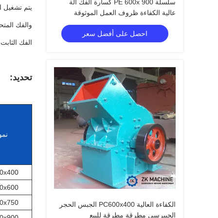
سلسلة PE 600x 900 كسارة الفك آلة
يتم تشغيل ا
عالية الكفاءة ظروف العمل الموثوقة
والفك المتح
احصل على أفضل سعر
الفك الثابت 
تحديد:
نمو
0x400
0x600
0x750
الكفاءة العالية PC600x400 الجبس الحجر
الجيبرسي مطرقة مطرقة للبيع
0x900