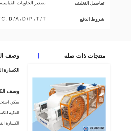
تصدير الحاويات القياسية
تفاصيل التغليف
/ C ، D / A ، D / P ، T / T.
شروط الدفع
وصف الم
منتجات ذات صله
الكسارة ال
وصف الكس
يمكن استخدا