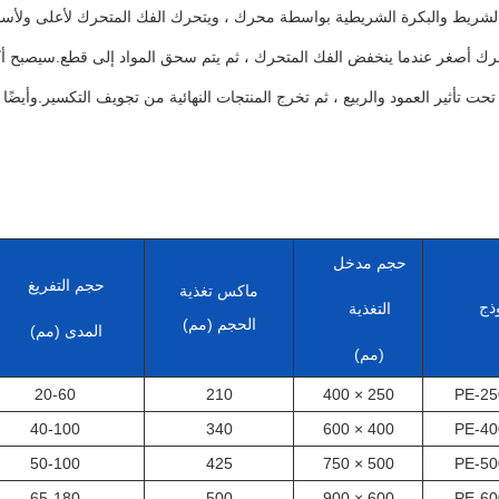
لشريط والبكرة الشريطية بواسطة محرك ، ويتحرك الفك المتحرك لأعلى ولأسفل 
رك أصغر عندما ينخفض ​​الفك المتحرك ، ثم يتم سحق المواد إلى قطع.سيصبح أك
تحت تأثير العمود والربيع ، ثم تخرج المنتجات النهائية من تجويف التكسير.وأيضًا
حجم مدخل
حجم التفريغ
ماكس تغذية
ذج
التغذية
الحجم (مم)
المدى (مم)
(مم)
20-60
210
250 × 400
PE-25
40-100
340
400 × 600
PE-40
50-100
425
500 × 750
PE-50
65-180
500
600 × 900
PE-60