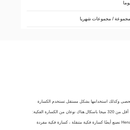
ة الحصى وكذلك استخدامها بشكل مستقل.تستخدم الكسارة
الفكية للكسارات الأولية والكسارات الثانوية لسحق جميع أنواع المعادن والصخور بقوة ضغط أقل من 320 ميجا باسكال.هناك نوعان من الكسارة الفكية:
الكسارة الفكية الخشنة و الكسارة الفكية الدقيقة.نحن شركة Henan ZhengKuang Machinery نصنع أيضًا كسارة فكية متنقلة ، كسارة فكية مفردة