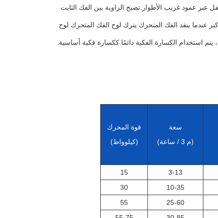
عبر عمود غريب الأطوار.تصبح الزاوية بين الفك الثابت
بر عندما ينفد الفك المتحرك.يترك لوح الفك المتحرك لوح
 ، يتم استخدام الكسارة الفكية دائمًا ككسارة فكية أساسية.
سعة
قوة المحرك
(م 3 / ساعة)
(كيلوواط)
15
3-13
30
10-35
55
25-60
55-75
30-85