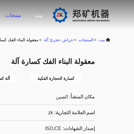
بيت
منتجات
بيت
>
المنتجات
>
جراش حجريّ آلة
>
معقولة البناء الفك كسار
معقولة البناء الفك كسارة آلة
كسارة الحجارة الفكية
آلة كس
مكان المنشأ:
الصين
اسم العلامة التجارية:
zk
إصدار الشهادات:
ISO,CE