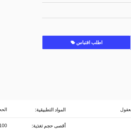
اطلب اقتباس
معقول
الحج
المواد التطبيقية:
-1100
أقصى حجم تغذية: