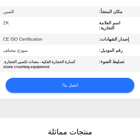
معلومات
مكان المنشأ:
الصين
عنا
اسم العلامة
ZK
التجارية:
جولة
إصدار الشهادات:
CE ISO Certification
في
رقم الموديل:
نموذج مختلف
المعمل
تسليط الضوء:
,
كسارة الحجارة الفكية ، معدات تكسير الحجارة
stone crushing equipment
رقابة
جودة
اتصل بنا!
اتصل
بنا
منتجات مماثلة
أخبار