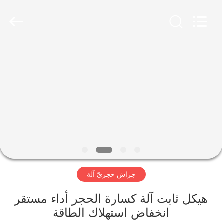
Zhengzhou
Mining
Machinery
CO.Ltd.
All
Rights
Reserved.
Developed
بيت
by
ECER
منتجات
أشرطة
فيديو
عرض
جراش حجريّ آلة
الواقع
الافتراضي
هيكل ثابت آلة كسارة الحجر أداء مستقر
انخفاض استهلاك الطاقة