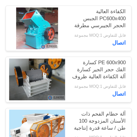
الكفاءة العالية
اطلب
PC600x400 الجبس
الحجر الجيبرسي مطرقة
اقتباس
مطرقة للبيع
قابل للتفاوض MOQ:1 مجموعة
اتصال
خريطة
الموقع
PE 600x900 كسارة
الفك حجر الجير كسارة
سياسة
آلة الكفاءة العالية ظروف
عمل موثوق بها
الخصوصية
قابل للتفاوض MOQ:1 مجموعة
اتصال
آلة حطام الفحم ذات
الأسنان المزدوجة 100
طن / ساعة قدرة إنتاجية
كبيرة