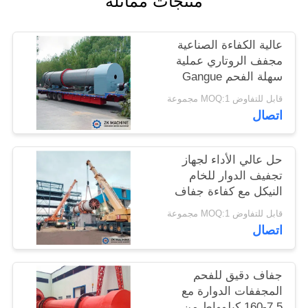
منتجات مماثلة
اطلب
عالية الكفاءة الصناعية
اقتباس
مجفف الروتاري عملية
سهلة الفحم Gangue
الروتاري مجفف
قابل للتفاوض MOQ:1 مجموعة
خريطة
اتصال
الموقع
حل عالي الأداء لجهاز
سياسة
تجفيف الدوار للخام
النيكل مع كفاءة جفاف
الخصوصية
عالية
قابل للتفاوض MOQ:1 مجموعة
اتصال
جفاف دقيق للفحم
المجففات الدوارة مع
7.5-160 كيلوواط من