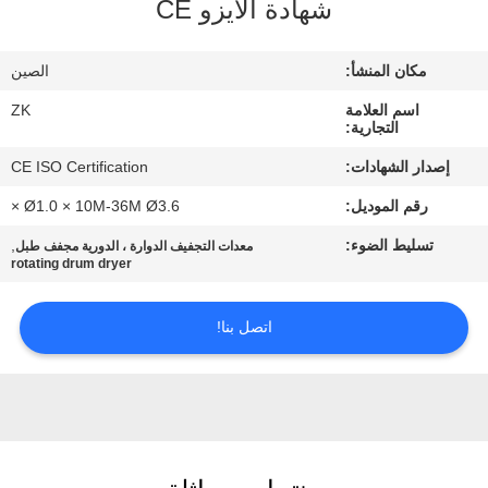
شهادة الأيزو CE
معلومات
عنا
مكان المنشأ:
الصين
اسم العلامة
ZK
جولة
التجارية:
في
إصدار الشهادات:
CE ISO Certification
المعمل
رقم الموديل:
Ø1.0 × 10M-36M Ø3.6 ×
تسليط الضوء:
,
معدات التجفيف الدوارة ، الدورية مجفف طبل
رقابة
rotating drum dryer
جودة
اتصل بنا!
اتصل
بنا
أخبار