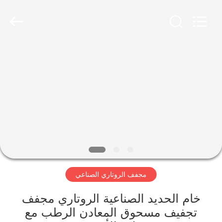
Zhengzhou
Mining
Machinery
CO.Ltd.
All
Rights
Reserved.
Developed
بيت
by
ECER
منتجات
أشرطة
فيديو
عرض
مجفف الروتاري الصناعي
الواقع
الافتراضي
خام الحديد الصناعية الروتاري مجفف
تجفيف مسحوق المعادن الرطب مع