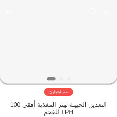
Zhengzhou
Mining
Machinery
CO.Ltd.
All
Rights
Reserved.
Developed
بيت
by
ECER
منتجات
أشرطة
فيديو
عرض
مغذ اهتزازيّ
الواقع
الافتراضي
التعدين الحبيبة تهتز المغذية أفقي 100
TPH للفحم