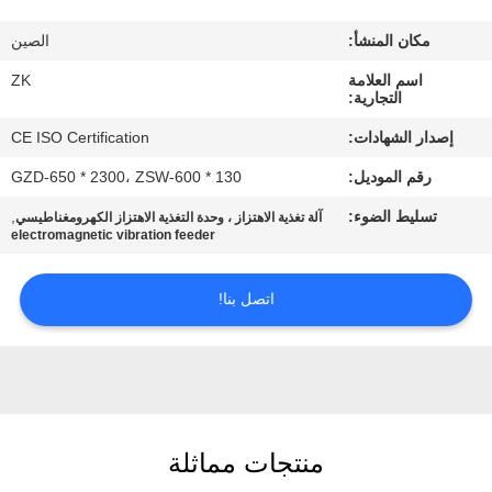
معلومات
مكان المنشأ:
الصين
عنا
اسم العلامة
ZK
التجارية:
جولة
إصدار الشهادات:
CE ISO Certification
في
رقم الموديل:
GZD-650 * 2300، ZSW-600 * 130
المعمل
تسليط الضوء:
,
آلة تغذية الاهتزاز ، وحدة التغذية الاهتزاز الكهرومغناطيسي
electromagnetic vibration feeder
رقابة
جودة
اتصل بنا!
اتصل
بنا
منتجات مماثلة
أخبار