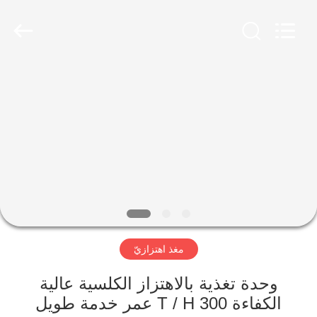
Zhengzhou
Mining
Machinery
CO.Ltd.
All
Rights
Reserved.
Developed
بيت
by
ECER
منتجات
أشرطة
فيديو
عرض
مغذ اهتزازيّ
الواقع
الافتراضي
وحدة تغذية بالاهتزاز الكلسية عالية
الكفاءة 300 T / H عمر خدمة طويل