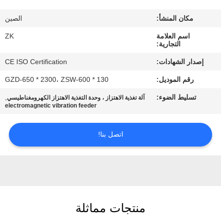
معلومات
مكان المنشأ:
الصين
عنا
اسم العلامة
ZK
التجارية:
جولة
إصدار الشهادات:
CE ISO Certification
في
رقم الموديل:
GZD-650 * 2300، ZSW-600 * 130
المعمل
تسليط الضوء:
,
آلة تغذية الاهتزاز ، وحدة التغذية الاهتزاز الكهرومغناطيسي
electromagnetic vibration feeder
رقابة
جودة
اتصل بنا!
اتصل
بنا
منتجات مماثلة
أخبار