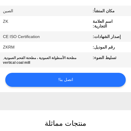
معلومات
مكان المنشأ:
الصين
عنا
اسم العلامة
ZK
التجارية:
جولة
إصدار الشهادات:
CE ISO Certification
في
رقم الموديل:
ZKRM
المعمل
تسليط الضوء:
,
مطحنة الأسطوانة العمودية ، مطحنة الفحم العمودية
vertical coal mill
رقابة
جودة
اتصل بنا!
اتصل
بنا
منتجات مماثلة
أخبار