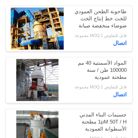
طاحونة الطحن العمودي
اطلب
للخث خط إنتاج الخث
ضوضاء منخفضة صيانة
اقتباس
مريحة عمر خدمة طويل
قابل للتفاوض MOQ:1 مجموعة
اتصال
خريطة
الموقع
المواد الأسمنتية 40 مم
100000 طن / سنة
سياسة
مطحنة عمودية
الخصوصية
قابل للتفاوض MOQ:1 مجموعة
اتصال
جسيمات البناء المدني
1μM 50T / H مطحنة
الأسطوانة العمودية