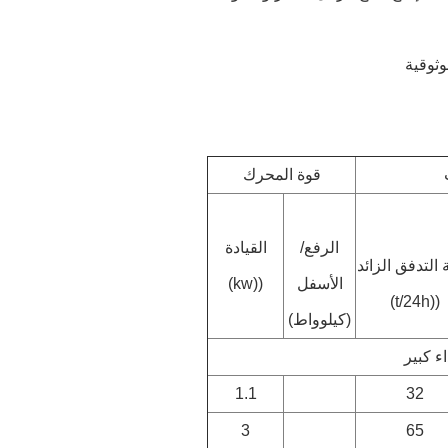
قوة المحرك
الرفع/
القيادة
 التدفق الزائد
الأسفل
((kw)
((t/24h)
(كيلوواط)
ء كبير
1.1
32
3
65