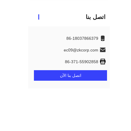
اتصل بنا
86-18037866379
ec09@zkcorp.com
86-371-55902858
اتصل بنا الآن