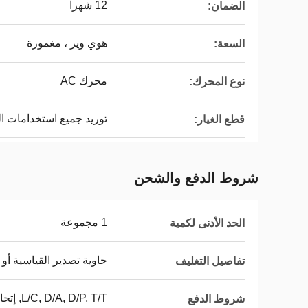
12 شهراً
الضمان:
هوي وير ، مغمورة
السعة:
محرك AC
نوع المحرك:
توريد جميع استخدامات ال
قطع الغيار:
شروط الدفع والشحن
1 مجموعة
الحد الأدنى لكمية
حاوية تصدير القياسية أ
تفاصيل التغليف
L/C, D/A, D/P, T/T, إتحاد غربيّ, MoneyGram
شروط الدفع