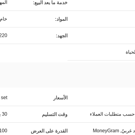
المه
خدمة ما بعد البيع:
خام 
المواد:
220 فولت/380 فولت/440 فو
الجهد:
حياة
set
الأسعار
و حسب متطلبات العملاء
30 يوما
وقت التسليم
100 مجموعة / مجموعات ش
القدرة على العرض