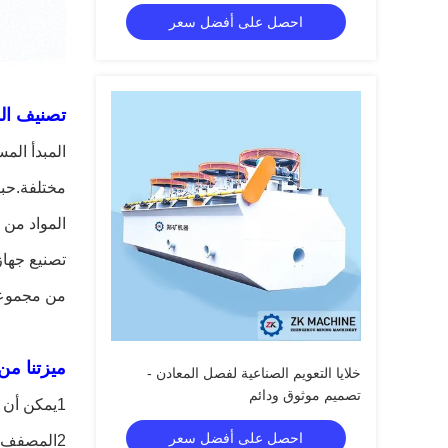
احصل على أفضل سعر
تصنيف الد
المبدأ الم
مختلفة.حبو
المواد من 
تصنيع جهاز
من مجموعة 
ميزتنا من
خلايا التعويم الصناعية لفصل المعادن -
تصميم موثوق ودائم
1يمكن أن تكون مريحة جدا للسيطرة على محتوى مسحوق الرمل وتلبية متطلبات المستخدمين.
احصل على أفضل سعر
2المصفف الحلزوني لديه تكنولوجيا متقدمة، عملية بسيطة، مناسبة بشكل خاص لخط إنتاج صنع الرمل الكبير والمتوسط.