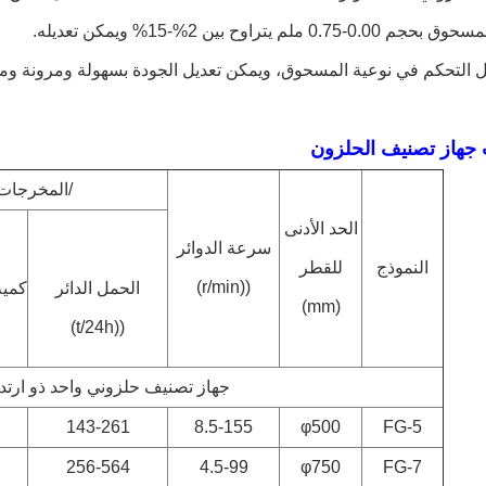
جهاز تصنيف الحلزون
/المخرجات
الحد الأدنى
سرعة الدوائر
النموذج
للقطر
((r/min)
الحمل الدائر
كمية
(mm)
((t/24h)
جهاز تصنيف حلزوني واحد ذو ارتدا
143-261
8.5-155
φ500
FG-5
256-564
4.5-99
φ750
FG-7