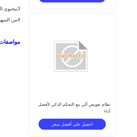
3محتوى المسحوق بحجم 0.00-0.75 ملم يتراوح بين 2%-15% ويمكن تعديله.
4من السهل التحكم في نوعية المسحوق، ويمكن تعديل الجودة بسهولة ومرونة وموثوقية
مواصفات 
نظام تعويض آلي مع التحكم الذكي لأفضل
أداء
احصل على أفضل سعر