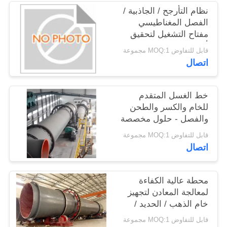
نظام التأرجح / الجاذبية /
الفصل المغناطيسي
اطلب
مفتاح التشغيل لتحقيق
اقتباس
أقصى معدل استرداد
قابل للتفاوض MOQ:1 مجموعة
اتصال
خريطة
الموقع
خط الغسل المتقدم
للخام والكسر والطحن
والفصل - حلول مخصصة
سياسة
قابل للتفاوض MOQ:1 مجموعة
الخصوصية
اتصال
محطة عالية الكفاءة
لمعالجة المعادن لتجهيز
خام الذهب / الحديد /
النحاس
قابل للتفاوض MOQ:1 مجموعة