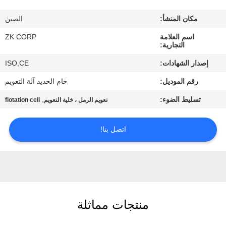
معلومات
مكان المنشأ:
الصين
عنا
اسم العلامة
ZK CORP
التجارية:
جولة
إصدار الشهادات:
ISO,CE
في
رقم الموديل:
خام الحديد آلة التعويم
المعمل
تسليط الضوء:
,
تعويم الرمل ، خلية التعويم
flotation cell
رقابة
اتصل بنا!
جودة
اتصل
بنا
منتجات مماثلة
أخبار