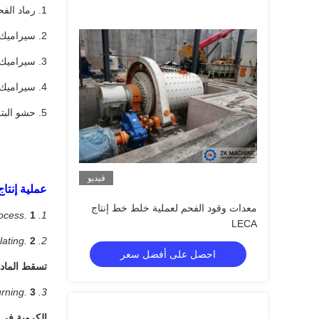
1. رماد الفحم / سيراميت الرماد المتطاير
2. سيراميك الطين
3. سيراميك الصخر الطيني
4. سيراميك الحمأة
5. حشو البترول
فيديو
عملية إنتاج م
معدات وقود الفحم لعملية خلط خط إنتاج
1. Raw Material Process.
1. عملية المواد الخام.
LECA
2. Mixing and Granulating.
2. الخلط والتحبيب.
احصل على أفضل سعر
تسقط المادة 
3. Preheating and burning.
3. التسخين والحرق.
الكروية في