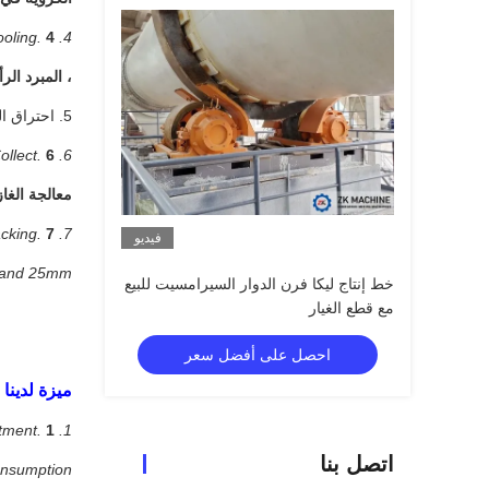
4. Cooling.
4. التبريد.
، المبرد الر
5. احتراق الوقود: يعد الفحم والغاز الطبيعي ووقود الكتلة الحيوية من الخيارات الجيدة كوقود.
6. Kiln Inlet Dust Collect.
6. جمع الغبار مدخل الفرن.
معالجة الغاز
7. Final Product Screening and Packing.
7. فحص المنتج النهائي والتعبئة.
فيديو
and 25mm.
خط إنتاج ليكا فرن الدوار السيرامسيت للبيع
مع قطع الغيار
احصل على أفضل سعر
ميزة لدينا من LECA الفر
1. Rotary kiln drive adopts frequency conversion speed adjustment.
1. يعتمد محرك الفرن الدوار تعديل سرعة تحويل التردد.
اتصل بنا
nsumption.