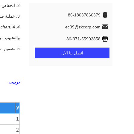
2. انخفاض استهلاك الطاقة وحدة منتج الطاقة.
86-18037866379
3. عملية ضغط ناقص وتلوث الغبار المسحوق المنخفض ؛
ec09@zkcorp.com
4. Simple process flow chart.
4. مخطط تدفق عملية بسيطة.
والتحبيب ، 
86-371-55902858
5. تصميم مدمج ، وزن معدات النظام الخفيف واستثمار منخفض.
اتصل بنا الآن
ترتيب
لا
1
2