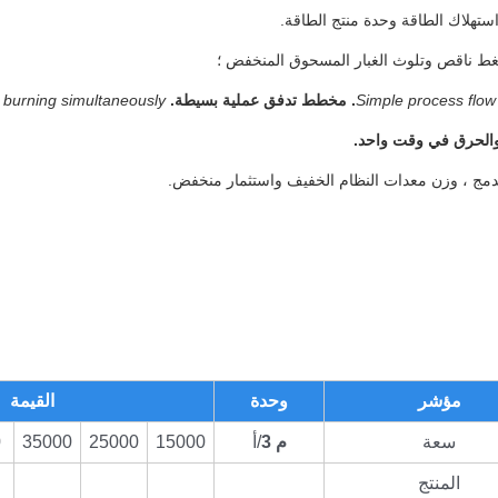
 burning simultaneously.
والحرق في وقت واحد.
مؤشر
وحدة
القيمة
سعة
م 3
/أ
15000
25000
35000
0
المنتج