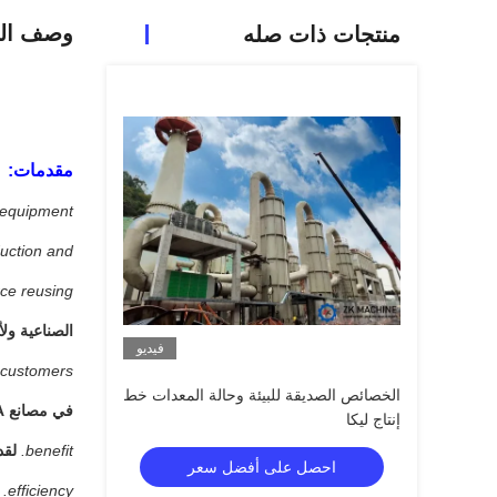
وصف الم
منتجات ذات صله
مقدمات:
 equipment
duction and
ce reusing.
الصناعية ولأ
فيديو
customers.
الخصائص الصديقة للبيئة وحالة المعدات خط
في مصانع LECA الصينية وفازت بسمعة جيدة من العملاء.
إنتاج ليكا
benefit.
لقد ب
احصل على أفضل سعر
efficiency.