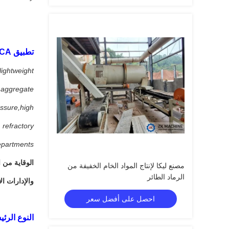
تطبيق LECA
lightweight
aggregate.
essure,high
, refractory
epartments.
الوقاية من ا
مصنع ليكا لإنتاج المواد الخام الخفيفة من
الرماد الطائر
والإدارات ال
احصل على أفضل سعر
النوع الرئي