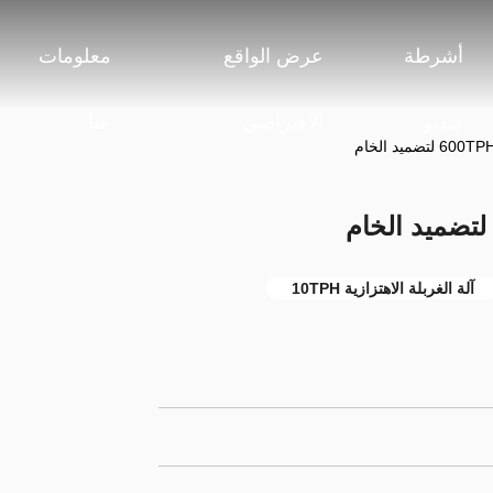
أشرطة
عرض الواقع
معلومات
فيديو
الافتراضي
عنا
آلة الغربلة الاهتزازية 10TPH