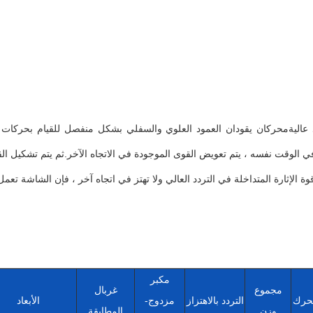
دد عاليةمحركان يقودان العمود العلوي والسفلي بشكل منفصل للقيام بحركات
اكس المتزامن والتي تشكل 30 درجة مع وجه الشاشة.في الوقت نفسه ، يتم تعويض القوى الموجودة في الاتجاه الآخر.ثم يت
ثارة المتداخلة في التردد العالي ولا تهتز في اتجاه آخر ، فإن الشاشة تعمل 
مكبر
مجموع
غربال
محرك
التردد بالاهتزاز
مزدوج-
الأبعاد
وزن
المطابقة