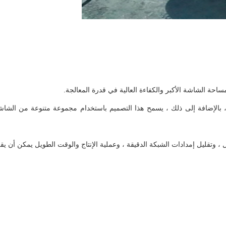
 لهيكل الشاشة ، شاشة تغيير مريحة وسريعة (فقط من 3 إلى 5 دقائق) ، بالإضافة إلى ذلك ، يسمح هذا التصميم باستخدام مجموعة 