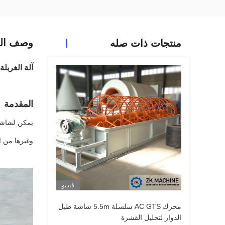
وصف الم
منتجات ذات صله
آلة الغربلة الاهتزازية ذ
المقدمة
يمكن لشاشة 
وغيرها من ا
فيديو
محرك AC GTS سلسلة 5.5m شاشة طبل
الدوار لتحليل القشرة