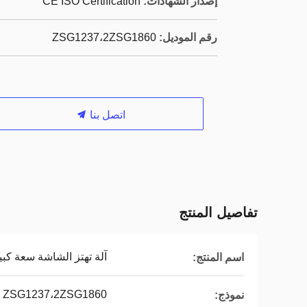
إصدار الشهادات:
CE ISO Certification
رقم الموديل:
ZSG1237،2ZSG1860
اتصل بنا
تفاصيل المنتج
آلة تهتز الشاشة سعة كبي
اسم المنتج:
ZSG1237،2ZSG1860
نموذج: