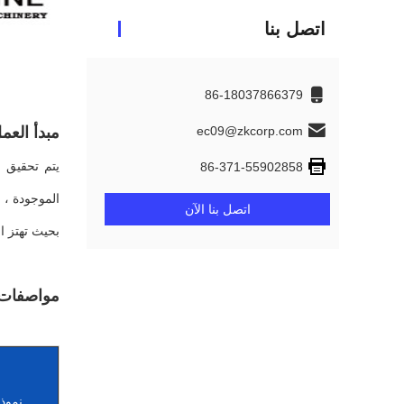
اتصل بنا
86-18037866379
ec09@zkcorp.com
مبدأ العم
يتم تحقيق ح
86-371-55902858
اتصل بنا الآن
بحيث تهتز ا
مواصفات 
نموذ