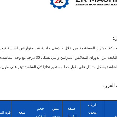
ل:
ركة الاهتزاز المستقيمة من خلال جاذبيتي جاذبية غير متوازنتين لشاشة تر
الموجودة ، الناتجة عن الدوران المع
لشاشة بشكل متبادل على طول خط مستقيم.نظرًا لأن الشاشة تهتز على طول قوة الإ
الفرز:
غربال
طبقة
مش
حجم
محدد-
سعة
قوة ال
ج
الغربال
بحجم
التغذية