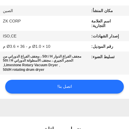
معلومات
مكان المنشأ:
الصين
عنا
اسم العلامة
ZK CORP
التجارية:
جولة
إصدار الشهادات:
ISO,CE
في
رقم الموديل:
Ø1.0 × 10 م - Ø3.6 × 36 م
المعمل
تسليط الضوء:
مجفف الفراغ الدوار 50t / H ، مجفف الفراغ الدوراني من
الحجر الجيري ، مجفف الأسطوانة الدوراني 50t / H
,
,
Limestone Rotary Vacuum Dryer
رقابة
50t/H rotating drum dryer
جودة
اتصل بنا!
اتصل
بنا
أخبار