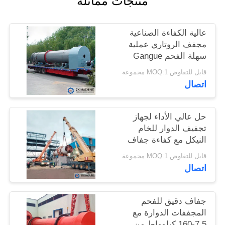
منتجات مماثلة
اطلب
عالية الكفاءة الصناعية
اقتباس
مجفف الروتاري عملية
سهلة الفحم Gangue
الروتاري مجفف
قابل للتفاوض MOQ:1 مجموعة
خريطة
اتصال
الموقع
حل عالي الأداء لجهاز
سياسة
تجفيف الدوار للخام
النيكل مع كفاءة جفاف
الخصوصية
عالية
قابل للتفاوض MOQ:1 مجموعة
اتصال
جفاف دقيق للفحم
المجففات الدوارة مع
7.5-160 كيلوواط من