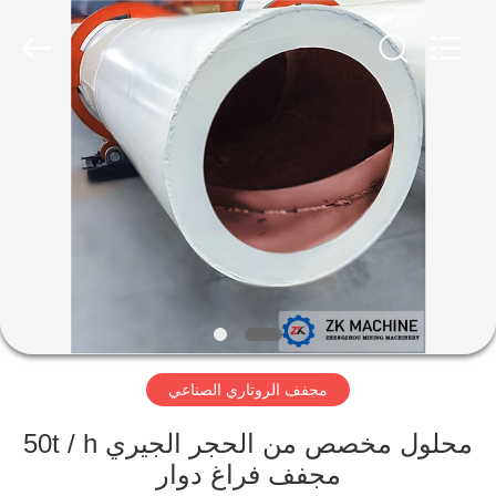
Zhengzhou
Mining
Machinery
CO.Ltd.
All
Rights
Reserved.
Developed
بيت
by
ECER
منتجات
أشرطة
فيديو
عرض
مجفف الروتاري الصناعي
الواقع
الافتراضي
محلول مخصص من الحجر الجيري 50t / h
مجفف فراغ دوار