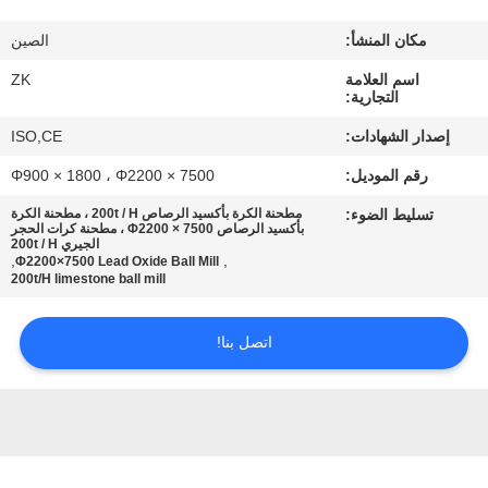
معلومات
مكان المنشأ:
الصين
عنا
اسم العلامة
ZK
التجارية:
جولة
إصدار الشهادات:
ISO,CE
في
رقم الموديل:
Φ900 × 1800 ، Φ2200 × 7500
المعمل
تسليط الضوء:
مطحنة الكرة بأكسيد الرصاص 200t / H ، مطحنة الكرة
بأكسيد الرصاص Φ2200 × 7500 ، مطحنة كرات الحجر
الجيري 200t / H
رقابة
,
,
Φ2200×7500 Lead Oxide Ball Mill
200t/H limestone ball mill
جودة
اتصل بنا!
اتصل
بنا
أخبار