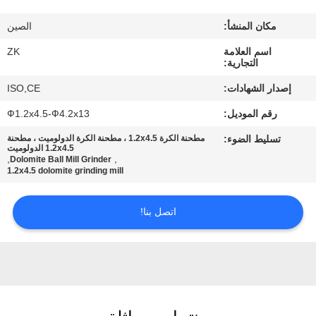
معلومات
مكان المنشأ:
الصين
عنا
اسم العلامة
ZK
التجارية:
جولة
إصدار الشهادات:
ISO,CE
في
رقم الموديل:
Ф1.2x4.5-Ф4.2x13
المعمل
تسليط الضوء:
مطحنة الكرة 1.2x4.5 ، مطحنة الكرة الدولوميت ، مطحنة
1.2x4.5 الدولوميت
,
,
Dolomite Ball Mill Grinder
رقابة
1.2x4.5 dolomite grinding mill
جودة
اتصل بنا!
اتصل
بنا
أخبار