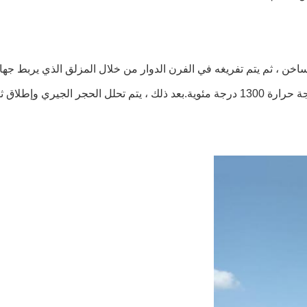
خن ، ثم يتم تفريغه في الفرن الدوار من خلال المزلق الذي يربط جها
وسيبقى في الفرن لمدة 1.5 - 2 ساعة للتكلس.أثناء العملية ، يتم تحميصها إلى درجة حرارة 1300 درجة مئوية.بعد ذلك ، يت