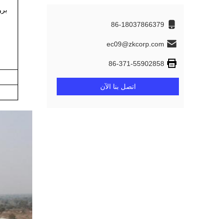
برو
86-18037866379
ec09@zkcorp.com
86-371-55902858
اتصل بنا الآن