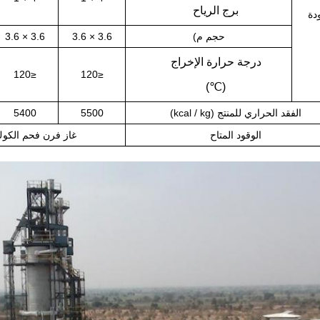
برج الرياح
دة
حجم م)
3.6 × 3.6
3.6 × 3.6
درجة حرارة الإخراج
≤120
≤120
(℃)
الفقد الحراري للمنتج (kcal / kg)
5500
5400
الوقود المتاح
غاز فرن فحم الكوك