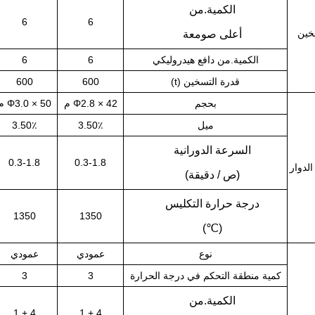
الكمية.من
6
6
خين
أعلى صومعة
الكمية.من دافع هيدروليكي
6
6
قدرة التسخين (t)
600
600
بحجم
Φ2.8 × 42 م
Φ3.0 × 50 م
ميل
3.50٪
3.50٪
السرعة الدورانية
0.3-1.8
0.3-1.8
الدوار
(ص / دقيقة)
درجة حرارة التكليس
1350
1350
(℃)
نوع
عمودي
عمودي
كمية منطقة التحكم في درجة الحرارة
3
3
الكمية.من
4 + 1
4 + 1