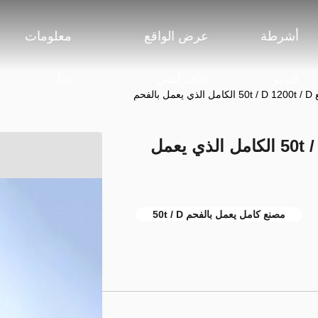
أشرطة
عرض الواقع
معلومات
فيديو
الافتراضي
عنا
لفحم
مصنع الجير السريع 50t / D 1200t / D الكامل الذي يعمل
مصنع كامل يعمل بالفحم 50t / D