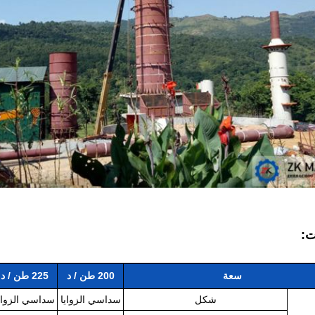
ت:
سعة
200 طن / د
225 طن / د
شكل
سداسي الزوايا
سداسي الزواي