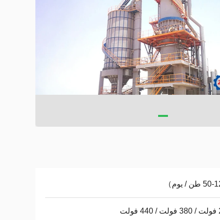
 طن / يوم）
ولت