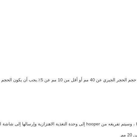
سيتم نقل الحجر الجيري في ساحة المصنع بواسطة مجرفة الجرارات وإطعامه إلى hooper ، وسيتم تفريغه من hooper إلى وحدة