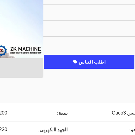
اطلب اقتباس
Caco3
50-1200
سعة:
جين
220 فولت / 380 فولت / 440 ف
الجهد االكهربى: