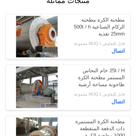
منتجات مماثلة
اطلب
مطحنة الكرة مطحنة
اقتباس
الركام الصناعية 500t / h
25mm تغذية
قابل للتفاوض MOQ:1 مجموعة
خريطة
اتصال
الموقع
25t / H خام النحاس
سياسة
المستمر مطحنة الكرة
طاحونة مساحة أرضية
الخصوصية
صغيرة
قابل للتفاوض MOQ:1 مجموعة
اتصال
مطحنة الكرة المستمرة
ذات الدفعة المتقطعة
1000 مطحنة الكرة