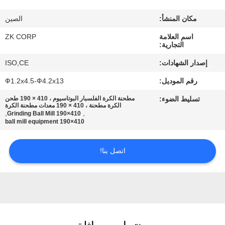
معلومات
مكان المنشأ:
الصين
عنا
اسم العلامة
ZK CORP
التجارية:
جولة
إصدار الشهادات:
ISO,CE
في
رقم الموديل:
Ф1.2x4.5-Ф4.2x13
المعمل
تسليط الضوء:
مطحنة الكرة الفلسبار البوتاسيوم ، 410 × 190 طحن
الكرة مطحنة ، 410 × 190 معدات مطحنة الكرة
,
,
410×190 Grinding Ball Mill
رقابة
410×190 ball mill equipment
جودة
اتصل بنا!
اتصل
بنا
أخبار