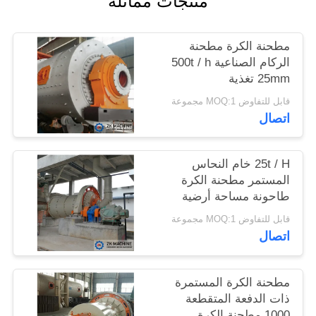
منتجات مماثلة
اطلب
مطحنة الكرة مطحنة
اقتباس
الركام الصناعية 500t / h
25mm تغذية
قابل للتفاوض MOQ:1 مجموعة
خريطة
اتصال
الموقع
25t / H خام النحاس
سياسة
المستمر مطحنة الكرة
طاحونة مساحة أرضية
الخصوصية
صغيرة
قابل للتفاوض MOQ:1 مجموعة
اتصال
مطحنة الكرة المستمرة
ذات الدفعة المتقطعة
1000 مطحنة الكرة