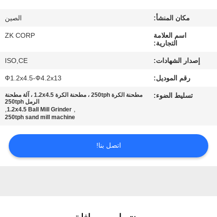
معلومات
مكان المنشأ:
الصين
عنا
اسم العلامة
ZK CORP
التجارية:
جولة
إصدار الشهادات:
ISO,CE
في
رقم الموديل:
Ф1.2x4.5-Ф4.2x13
المعمل
تسليط الضوء:
مطحنة الكرة 250tph ، مطحنة الكرة 1.2x4.5 ، آلة مطحنة
الرمل 250tph
,
,
1.2x4.5 Ball Mill Grinder
رقابة
250tph sand mill machine
جودة
اتصل بنا!
اتصل
بنا
أخبار