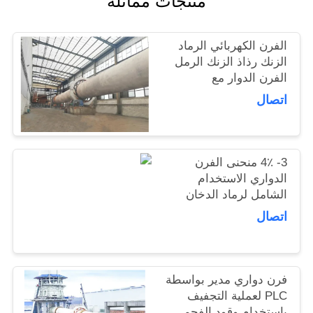
منتجات مماثلة
اطلب
الفرن الكهربائي الرماد
اقتباس
الزنك رذاذ الزنك الرمل
الفرن الدوار مع
2.5x40m-4.5x72m
اتصال
خريطة
الفرن الدوار
الموقع
3- 4٪ منحنى الفرن
سياسة
الدواري الاستخدام
الشامل لرماد الدخان
الخصوصية
لحماية البيئة
اتصال
فرن دواري مدير بواسطة
PLC لعملية التجفيف
باستخدام وقود الفحم