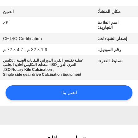
معلومات
مكان المنشأ:
الصين
عنا
اسم العلامة
ZK
التجارية:
جولة
إصدار الشهادات:
CE ISO Certification
في
رقم الموديل:
1.6 × 32 م - 4.7 × 72 م
المعمل
تسليط الضوء:
عملية تكليس الفرن الدوراني للنفايات الصلبة ، تكليس
الفرن الدوار ISO ، معدات التكليس أحادية الجانب
,
,
ISO Rotary Kiln Calcination
رقابة
Single side gear drive Calcination Equipment
جودة
اتصل بنا!
اتصل
بنا
أخبار