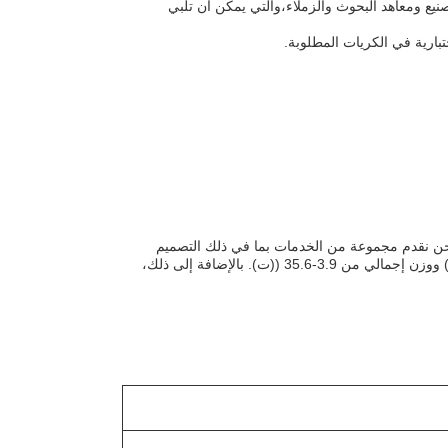
صنيع ومعاهد البحوث والزملاء،والتي يمكن أن تلبي
. نحن نقدم مجموعة من الخدمات بما في ذلك التصميم
والتصنيع والمبيعات،والإرشاد في الموقع. معداتنا لديها نطاق قطر من 1000-4200 ((ملم) ووزن إجمالي من 3.9-35.6 ((ت). بالإضافة إلى ذلك،