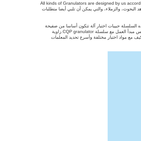
All kinds of Granulators are designed by us accordi
the test and study of large-scale granulating for Manufactu، ومعاهد البحوث، والزملاء، والتي يمكن أن تلبي أيضا متطلبات
رسة المنتجات الملحقة. هذه السلسلة حبيبات اختبار آلة تتكون أساسا من صفيحة
الكرة، معدات،جهاز ضبط الزاوية، رف، الإطار وغيرها من المكونات، الذي لديه تقريبا نفس مبدأ العمل مع سلسلة CQP granulator.زاوية
كيف مع مواد اختبار مختلفة وأسرع تحديد المعلمات