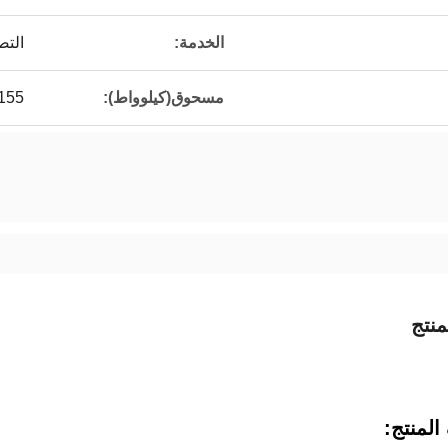
الخدمة:
التص
مسحوق(كيلوواط):
155
نتج
لمنتج: