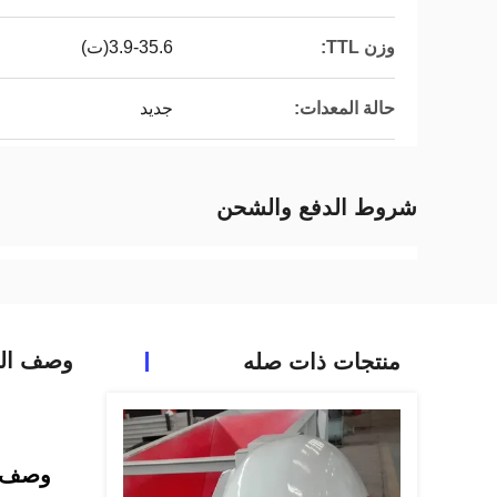
وزن TTL:
3.9-35.6(ت)
حالة المعدات:
جديد
شروط الدفع والشحن
وصف الم
منتجات ذات صله
وصف ا