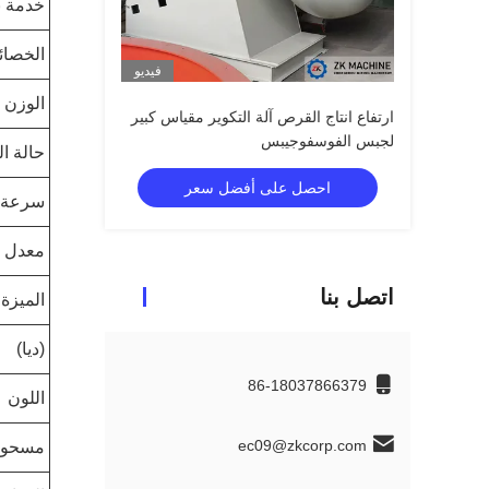
خدمة ب
الخصا
فيديو
الوزن 
ارتفاع انتاج القرص آلة التكوير مقياس كبير
لجبس الفوسفوجيبس
حالة ا
احصل على أفضل سعر
سرعة الد
معدل ا
اتصل بنا
الميزة
(ديا)
86-18037866379
اللون
ec09@zkcorp.com
مسحوق 