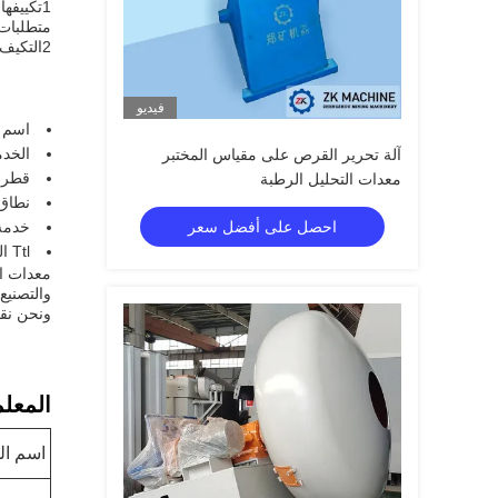
1تكييفه
متطلبات
2التكيف مع مواد الاختبار المختلفة وسرعة أكثر في تحديد المعلمات المناسبة للمواد الاختبارية في الكريات المطلوبة.
فيديو
اسم ا
الخدم
آلة تحرير القرص على مقياس المختبر
قطر: 1000-4200 ((
معدات التحليل الرطبة
نطاق 
احصل على أفضل سعر
خدمة 
Ttl الوزن: 3.9-35.6 ((t)
معدات ال
ونحن نقد
المعلم
اسم ال