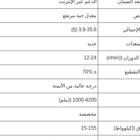
عد الضمان
الدعم عبر الإنترنت
ئص
معدل حبة مرتفع
الإجمالي
3.9-35.6 ((t)
لمعدات
جديد
وران ((r/min)
12-24
لتقطيع
≥ 70%
درجة عالية من الأتمتة
1000-4200 ((ملم)
مخصصة
((كيلوواط)
15-155