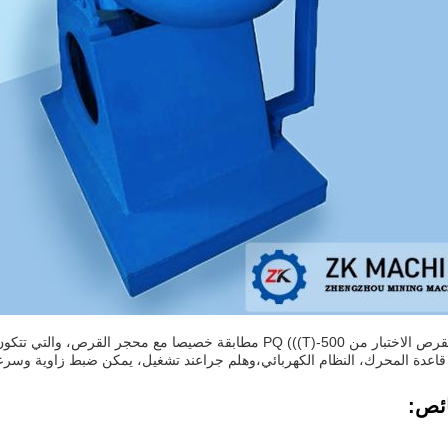
محجر القرص الاختبار من PQ (((T)-500 مطابقة خصيصا مع محجر
 قاعدة المحرك، النظام الكهربائي،وهلم جراعند تشغيل، يمكن ضبط زاوية وسرعة 
ئص: