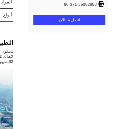
المواد 
86-371-55902858
أنواع
اتصل بنا الآن
التطبي
1تتكون حبة الشركة التجريبية من سلسلتين من حبات PQ ((T)) ونوع ZKL ((T)).
2هناك ثلاثة أنواع من قطر القرنية: 500mm، 600mm، 800mm.
3التطبيق: اختبار ودراسة الحبوب على نطاق واسع للمصانع ومعاهد البحوث والزملاء الخ