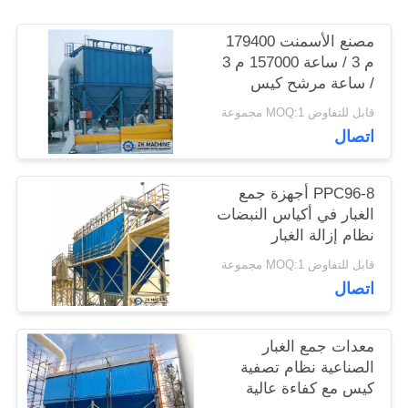
اتصل
مصنع الأسمنت 179400
بنا
م 3 / ساعة 157000 م 3
/ ساعة مرشح كيس
النفث
قابل للتفاوض MOQ:1 مجموعة
أخبار
اتصال
اطلب
PPC96-8 أجهزة جمع
الغبار في أكياس النبضات
اقتباس
نظام إزالة الغبار
للاستخدام الصناعي
قابل للتفاوض MOQ:1 مجموعة
اتصال
خريطة
الموقع
معدات جمع الغبار
الصناعية نظام تصفية
كيس مع كفاءة عالية
سياسة