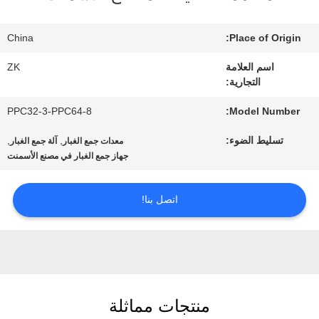
الافتراضي
China
Place of Origin:
معلومات
اسم العلامة
ZK
التجارية:
عنا
PPC32-3-PPC64-8
Model Number:
جولة
تسليط الضوء:
,
,
معدات جمع الغبار
آلة جمع الغبار
جهاز جمع الغبار في مصنع الأسمنت
في
المعمل
اتصل بنا!
رقابة
جودة
منتجات مماثلة