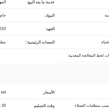
المه
خدمة ما بعد البيع:
خام 
المواد:
220 فولت/380 فولت/440 فو
الجهد:
حياة
مطحن
المعدات الرئيسية::
ات لخط المعالجة المعدنية
set
الأسعار
حسب متطلبات العملاء
30 يوما
وقت التسليم