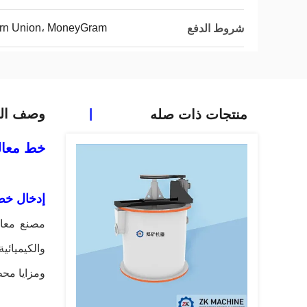
tern Union، MoneyGram
شروط الدفع
وصف الم
منتجات ذات صله
خط معالج
إدخال خط
مصنع معال
والكيميائي
ومزايا محط