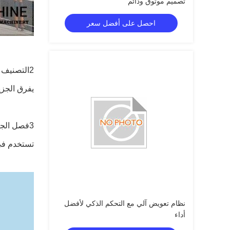
تصميم موثوق ودائم
احصل على أفضل سعر
2التصنيف (الفرز والهيدروسيكلونات)
يفرق الجزي
3فصل الجاذبية (اختياري)
تستخدم في 
نظام تعويض آلي مع التحكم الذكي لأفضل
أداء