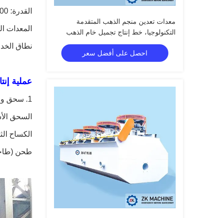
القدرة: 10000-300000 طن/سنة
معدات تعدين منجم الذهب المتقدمة
المعدات ال
التكنولوجيا، خط إنتاج تجميل خام الذهب
نطاق الخد
احصل على أفضل سعر
عملية إنت
1. سحق و طحن
السحق الأساسي: يت
الكساح الثا
طحن (طاحونة الكرات / طاحونة G