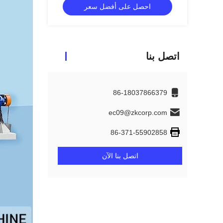
احصل على أفضل سعر
اتصل بنا
86-18037866379
ec09@zkcorp.com
86-371-55902858
اتصل بنا الآن