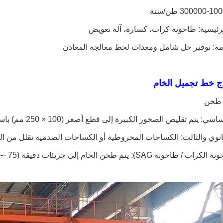
رئيسية: طاحونة كرات، كسارة، آلة تعويض
مة: توفير حل شامل ومعدات لخط معالجة المعادن
اج خط تجميل الخام
م تقليص الصخور الكبيرة إلى قطع أصغر (100 × 250 مم) باستخدام سحقات الفك أو الدوار.
نوي والثالث: الكساحات المخروطية أو الكساحات الصدمية تقلل من المعدن إلى 0
SA): يتم طحن الخام إلى جزيئات دقيقة (75 ∼ 150 ميكرون) لتحرير.