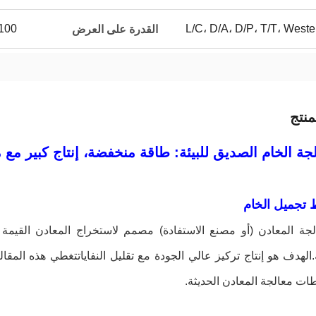
L/C، D/A، D/P، T/T، Wes
100 مجموعة / مجموعات شهر
القدرة على العرض
نتج
ة الخام الصديق للبيئة: طاقة منخفضة، إنتاج كبير مع 
 تجميل الخام
جة المعادن (أو مصنع الاستفادة) مصمم لاستخراج المعادن القيمة 
ة.الهدف هو إنتاج تركيز عالي الجودة مع تقليل النفاياتتغطي هذه المق
ات معالجة المعادن الحديثة.