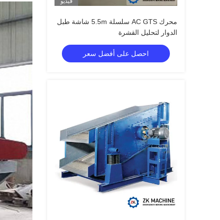
فيديو
محرك AC GTS سلسلة 5.5m شاشة طبل
الدوار لتحليل القشرة
احصل على أفضل سعر