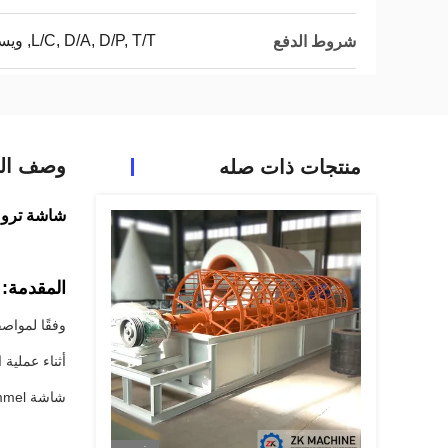
L/C, D/A, D/P, T/T, ويسترن يونيون, MoneyGram,
شروط الدفع
وصف الم
منتجات ذات صله
شاشة تروميل لمصن
المقدمة:
وفقًا لمواص
أثناء عملية
شاشة Trommel هي جهاز التصنيف الأكثر استخدامًا للمواد المقاومة للحرارة والفحم ورمل النهر ومزيج من الرمل والحجر.