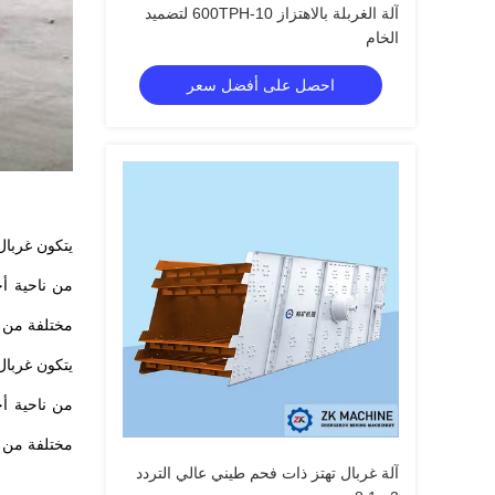
آلة الغربلة بالاهتزاز 10-600TPH لتضميد
الخام
احصل على أفضل سعر
من ناحية أخ
مختلفة من ال
من ناحية أخ
مختلفة من ال
آلة غربال تهتز ذات فحم طيني عالي التردد