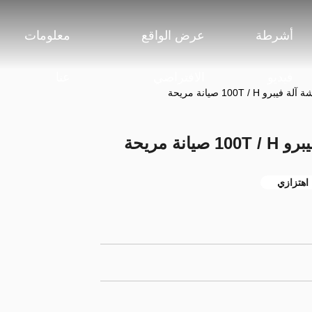
أشرطة
عرض الواقع
معلومات
فيديو
الافتراضي
عنا
100T / صيانة مريحة
 مريحة
 اهتزازي