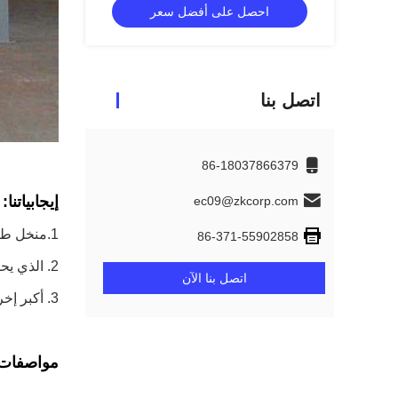
احصل على أفضل سعر
اتصل بنا
86-18037866379
إيجابياتنا:
ec09@zkcorp.com
1.منخل طبلة هو شركتنا لمحطات الطاقة ، ومحطات فحم الكوك ، والمعادن ، والمواد الكيميائية ، والتعدين ، ومواد البناء وغيرها من الصناعات وتطوير آلة غربلة الاهتزاز.
86-371-55902858
2. الذي يحل مشكلة الانسداد اللزج للمادة اللزجة أثناء عملية الغربلة ، ويحسن العائد وموثوقية نظام الغربلة.
اتصل بنا الآن
3. أكبر إخراج 100 مم ، الوسط 10-50 مم ، أصغر حتى 3 مم أدناه ، المنتج من قبل غالبية المستخدمين الثناء.
مواصفات