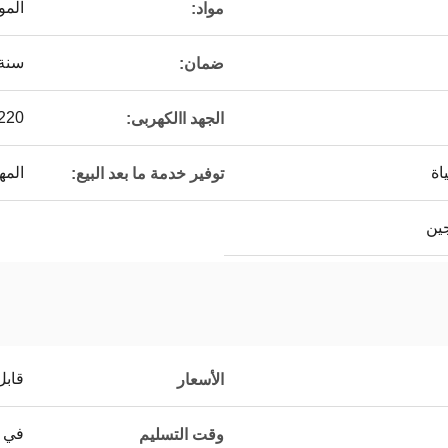
المو
مواد:
سنة 
ضمان:
220 فولت / 380 فولت / 0
الجهد االكهربى:
اة
المه
توفير خدمة ما بعد البيع:
جين
قابل
الأسعار
في غضو
وقت التسليم