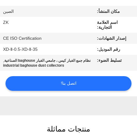
معلومات
مكان المنشأ:
الصين
عنا
اسم العلامة
ZK
التجارية:
جولة
إصدار الشهادات:
CE ISO Certification
في
رقم الموديل:
XD-Ⅱ-0.5-XD-Ⅱ-35
المعمل
تسليط الضوء:
,
نظام جمع الغبار كيس ، جامعي الغبار baghouse الصناعية
industrial baghouse dust collectors
رقابة
جودة
اتصل بنا!
اتصل
بنا
منتجات مماثلة
أخبار