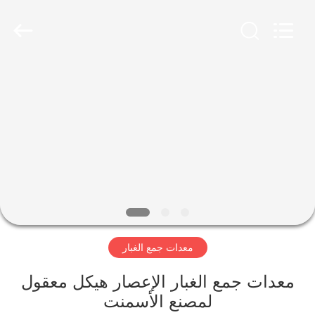
Henan
Zhengzhou
Mining
Machinery
CO.Ltd.
All
Rights
Reserved.
بيت
Developed
by
ECER
منتجات
أشرطة
فيديو
عرض
معدات جمع الغبار
الواقع
الافتراضي
معدات جمع الغبار الإعصار هيكل معقول
لمصنع الأسمنت