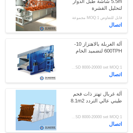
5.5m شاشة طبل الدوار
لتحليل القشرة
اطلب
قابل للتفاوض MOQ:1 مجموعة
اتصال
اقتباس
خريطة
آلة الغربلة بالاهتزاز 10-
600TPH لتضميد الخام
الموقع
USD 8000-20000 set MOQ:1 مجموعة
سياسة
اتصال
الخصوصية
آلة غربال تهتز ذات فحم
طيني عالي التردد 8.1m2
USD 8000-20000 set MOQ:1 مجموعة
اتصال