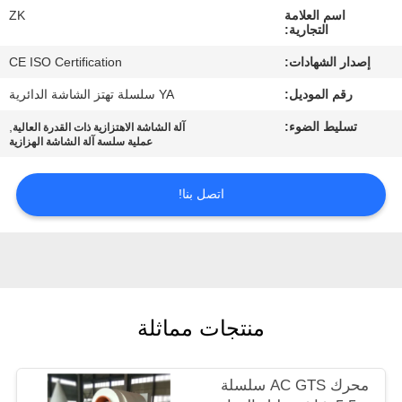
معلومات
اسم العلامة
ZK
التجارية:
عنا
إصدار الشهادات:
CE ISO Certification
رقم الموديل:
YA سلسلة تهتز الشاشة الدائرية
جولة
في
تسليط الضوء:
,
آلة الشاشة الاهتزازية ذات القدرة العالية
عملية سلسة آلة الشاشة الهزازية
المعمل
اتصل بنا!
رقابة
جودة
اتصل
منتجات مماثلة
بنا
محرك AC GTS سلسلة
أخبار