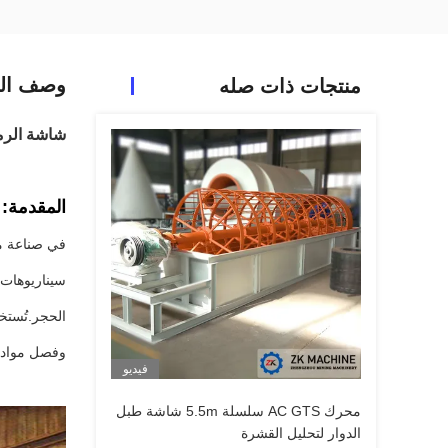
وصف الم
منتجات ذات صله
شاشة الرمل Trommel ، آلة الغربلة الاهتزازية ذات التخطي
المقدمة:
في صناعة موا
سيناريوهات 
الحجر.تُستخ
وفصل مواد 
فيديو
محرك AC GTS سلسلة 5.5m شاشة طبل
الدوار لتحليل القشرة