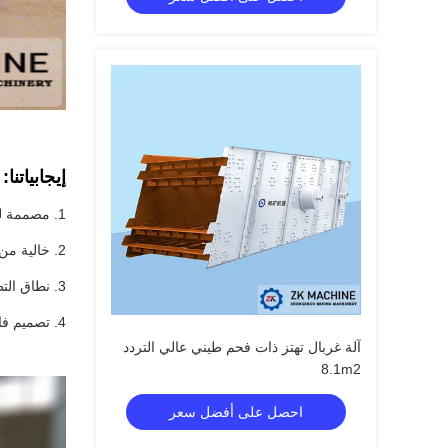
إيجابياتنا:
1. مصممة لتناسب العملية الخاصة بك - يمكن تخصيص شاشة Trommel لتلبية السعة المختلفة وموقع العمل ؛
2. خالية من التلوث - هيكل مغلق بالكامل ، لا تلوث الغبار ، وتحسين ظروف العمل للمشغلين كذلك ؛
3. نطاق التطبيق المتغير - السماد ، والمواد الكيميائية ، والفحم ، والبلاستيك ، وإعادة التدوير ، والمعادن ، واختيار المعادن ، إلخ ؛
4. تصميم فائق - هيكل بسيط ، سهولة الصيانة ، تشغيل ثابت ، استهلاك منخفض للطاقة.
آلة غربال تهتز ذات فحم طيني عالي التردد
8.1m2
احصل على أفضل سعر