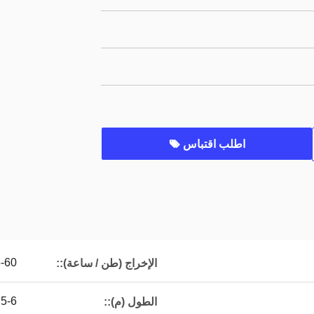
اطلب اقتباس
-60
الإخراج (طن / ساعة)::
.5-6
الطول (م)::