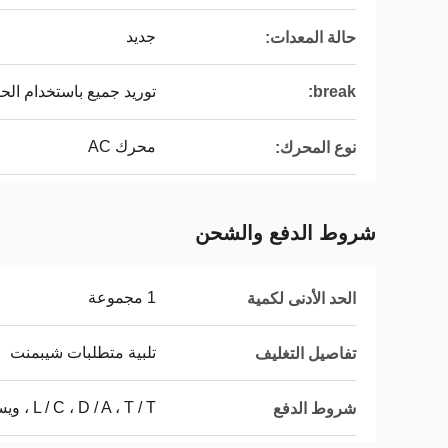
جديد
حالة المعدات:
break:
توريد جميع باستخدام الحي
محرك AC
نوع المحرك:
شروط الدفع والشحن
1 مجموعة
الحد الأدنى لكمية
تلبية متطلبات شيبمنت
تفاصيل التغليف
L / C ، D / A ، T / T ، ويسترن يونيون ، موني جرام
شروط الدفع