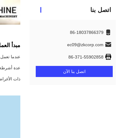
اتصل بنا
86-18037866379
ec09@zkcorp.com
مبدأ العم
عندما تعمل 
86-371-55902858
عدة أشرطة غ
اتصل بنا الآن
ذات الأغراض 